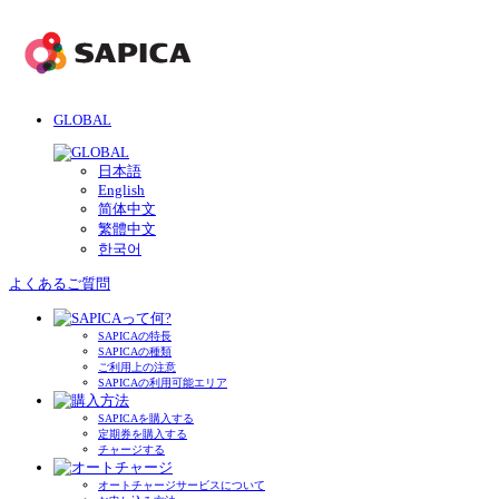
GLOBAL
日本語
English
简体中文
繁體中文
한국어
よくあるご質問
SAPICAの特長
SAPICAの種類
ご利用上の注意
SAPICAの利用可能エリア
SAPICAを購入する
定期券を購入する
チャージする
オートチャージサービスについて