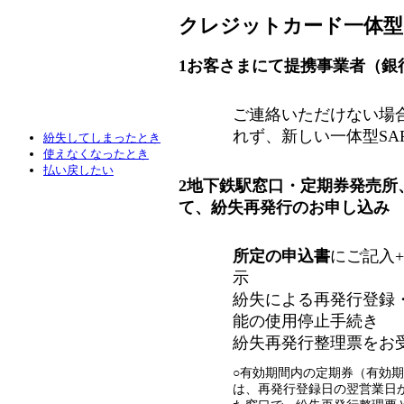
クレジットカード一体型S
1
お客さまにて提携事業者（銀
ご連絡いただけない場
れず、新しい一体型SA
紛失してしまったとき
使えなくなったとき
払い戻したい
2
地下鉄駅窓口・定期券発売所
て、紛失再発行のお申し込み
所定の申込書
にご記入+
示
紛失による再発行登録・紛
能の使用停止手続き
紛失再発行整理票をお
○有効期間内の定期券（有効
は、再発行登録日の翌営業日