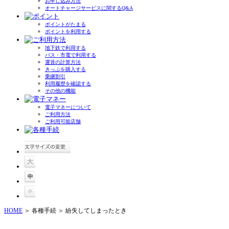
お申し込み方法
オートチャージサービスに関するQ&A
ポイントがたまる
ポイントを利用する
地下鉄で利用する
バス・市電で利用する
運賃の計算方法
きっぷを購入する
乗継割引
利用履歴を確認する
その他の機能
電子マネーについて
ご利用方法
ご利用可能店舗
HOME
＞ 各種手続 ＞ 紛失してしまったとき