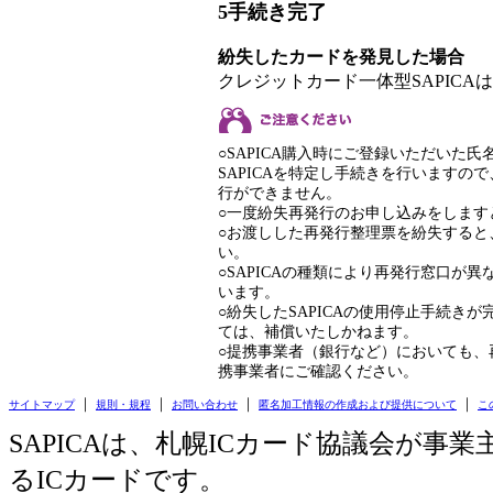
5
手続き完了
紛失したカードを発見した場合
クレジットカード一体型SAPIC
○SAPICA購入時にご登録いただいた
SAPICAを特定し手続きを行います
行ができません。
○一度紛失再発行のお申し込みをします
○お渡しした再発行整理票を紛失すると
い。
○SAPICAの種類により再発行窓口が
います。
○紛失したSAPICAの使用停止手続き
ては、補償いたしかねます。
○提携事業者（銀行など）においても、
携事業者にご確認ください。
｜
｜
｜
｜
サイトマップ
規則・規程
お問い合わせ
匿名加工情報の作成および提供について
こ
SAPICAは、札幌ICカード協議会が事
るICカードです。